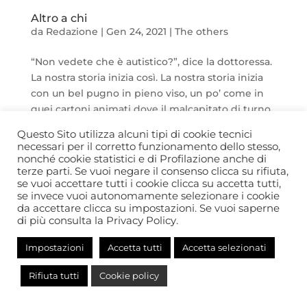
Altro a chi
da
Redazione
|
Gen 24, 2021
|
The others
“Non vedete che è autistico?”, dice la dottoressa.
La nostra storia inizia così. La nostra storia inizia
con un bel pugno in pieno viso, un po’ come in
quei cartoni animati dove il malcapitato di turno
soffia sulla torta e da questa improvvisamente
Questo Sito utilizza alcuni tipi di cookie tecnici
esce un bel...
necessari per il corretto funzionamento dello stesso,
nonché cookie statistici e di Profilazione anche di
terze parti. Se vuoi negare il consenso clicca su rifiuta,
se vuoi accettare tutti i cookie clicca su accetta tutti,
© Comitato Autismo 365 - APS
se invece vuoi autonomamente selezionare i cookie
da accettare clicca su impostazioni. Se vuoi saperne
di più consulta la Privacy Policy.
Impostazioni
Accetta tutti
Accetta selezionati
Rifiuta tutti
Cookie policy