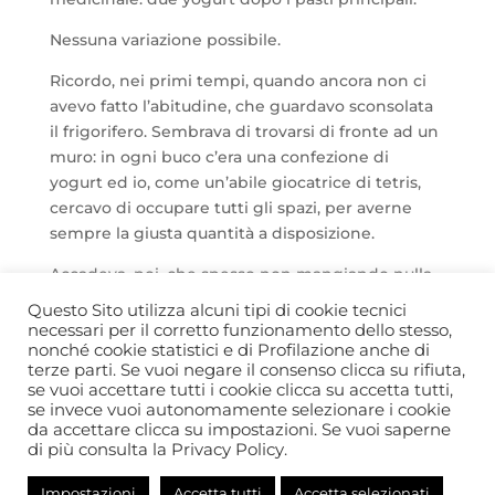
Nessuna variazione possibile.
Ricordo, nei primi tempi, quando ancora non ci
avevo fatto l’abitudine, che guardavo sconsolata
il frigorifero. Sembrava di trovarsi di fronte ad un
muro: in ogni buco c’era una confezione di
yogurt ed io, come un’abile giocatrice di tetris,
cercavo di occupare tutti gli spazi, per averne
sempre la giusta quantità a disposizione.
Accadeva, poi, che spesso non mangiando nulla
di quello che c’era in tavola, il tuo piatto forte
Questo Sito utilizza alcuni tipi di cookie tecnici
fosse proprio lo yogurt. Ed io triste e sconsolata
necessari per il corretto funzionamento dello stesso,
nonché cookie statistici e di Profilazione anche di
mi immaginavo che, una mattina, al tuo posto
terze parti. Se vuoi negare il consenso clicca su rifiuta,
nel letto avrei trovato un grande fermento
se vuoi accettare tutti i cookie clicca su accetta tutti,
lattico.
se invece vuoi autonomamente selezionare i cookie
da accettare clicca su impostazioni. Se vuoi saperne
FdM
di più consulta la Privacy Policy.
Impostazioni
Accetta tutti
Accetta selezionati