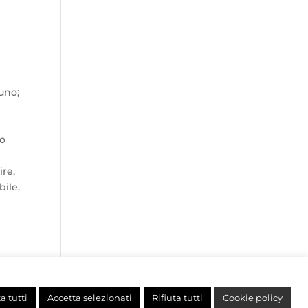
suno;
lo
ire,
bile,
a tutti
Accetta selezionati
Rifiuta tutti
Cookie policy