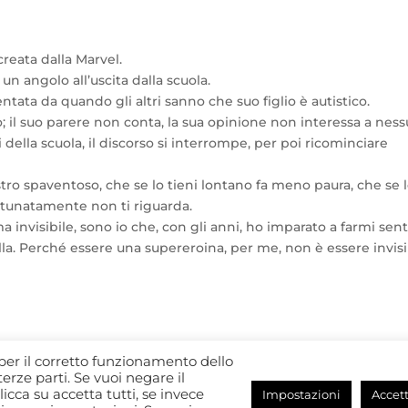
reata dalla Marvel.
n angolo all’uscita dalla scuola.
entata da quando gli altri sanno che suo figlio è autistico.
o; il suo parere non conta, la sua opinione non interessa a nes
della scuola, il discorso si interrompe, per poi ricominciare
tro spaventoso, che se lo tieni lontano fa meno paura, che se 
ortunatamente non ti riguarda.
invisibile, sono io che, con gli anni, ho imparato a farmi sent
la. Perché essere una supereroina, per me, non è essere invisi
i per il corretto funzionamento dello
terze parti. Se vuoi negare il
licca su accetta tutti, se invece
Impostazioni
Accett