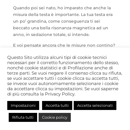
Quando poi sei nato, ho imparato che anche la
misura della testa è importante. La tua testa era
un po’ grandina, come conseguenza ti sei
beccato una bella risonanza magnetica ad un
anno, in sedazione totale, si intende.
E voi pensate ancora che le misure non contino?
Io mi sono ricreduta, infatti, per mesi, mi sono
Questo Sito utilizza alcuni tipi di cookie tecnici
portata dietro un bel metro da sarta per misurare
necessari per il corretto funzionamento dello stesso,
il tuo testone, così, a tradimento, quando meno
nonché cookie statistici e di Profilazione anche di
te l’aspettavi, tanto per evitare che,
terze parti. Se vuoi negare il consenso clicca su rifiuta,
se vuoi accettare tutti i cookie clicca su accetta tutti,
improvvisamente, la situazione mi sfuggisse di
se invece vuoi autonomamente selezionare i cookie
mano, o di testa, che dir si voglia.
da accettare clicca su impostazioni. Se vuoi saperne
FdM
di più consulta la Privacy Policy.
Impostazioni
Accetta tutti
Accetta selezionati
Rifiuta tutti
Cookie policy
© Comitato Autismo 365 - APS