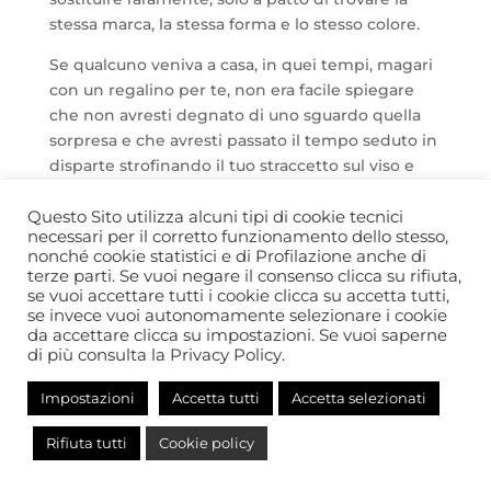
stessa marca, la stessa forma e lo stesso colore.
Se qualcuno veniva a casa, in quei tempi, magari
con un regalino per te, non era facile spiegare
che non avresti degnato di uno sguardo quella
sorpresa e che avresti passato il tempo seduto in
disparte strofinando il tuo straccetto sul viso e
succhiando meccanicamente il tuo ciuccio come
un piccolo Linus solitario.
Questo Sito utilizza alcuni tipi di cookie tecnici
necessari per il corretto funzionamento dello stesso,
nonché cookie statistici e di Profilazione anche di
All’epoca, anche il mio cuore aveva finito per
terze parti. Se vuoi negare il consenso clicca su rifiuta,
rassomigliare ai tuoi oggetti malconci e
se vuoi accettare tutti i cookie clicca su accetta tutti,
consumati.
se invece vuoi autonomamente selezionare i cookie
da accettare clicca su impostazioni. Se vuoi saperne
FdM
di più consulta la Privacy Policy.
Impostazioni
Accetta tutti
Accetta selezionati
Rifiuta tutti
Cookie policy
© Comitato Autismo 365 - APS